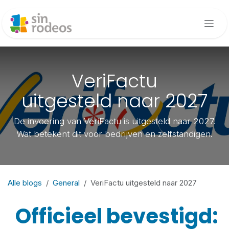
Overslaan naar inhoud
VeriFactu
uitgesteld naar 2027
De invoering van VeriFactu is uitgesteld naar 2027.
Wat betekent dit voor bedrijven en zelfstandigen.
Alle blogs
General
VeriFactu uitgesteld naar 2027
Officieel bevestigd: