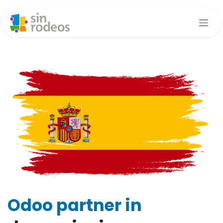
Overslaan naar inhoud
Odoo partner
in