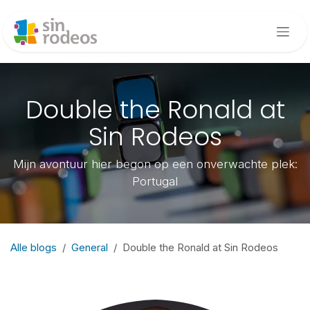
Overslaan naar inhoud
Double the Ronald at
Sin Rodeos
Mijn avontuur hier begon op een onverwachte plek:
Portugal
Alle blogs
General
Double the Ronald at Sin Rodeos