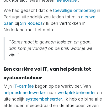
óók Ronald.” was meteen
memorabel
.
Wie had gedacht dat die
toevallige ontmoeting
in
Portugal uiteindelijk zou leiden tot mijn
nieuwe
baan
bij
Sin Rodeos
? Ik ben vertrokken in
Nederland met het motto:
¨Soms moet je gewoon loslaten en gaan,
dan kom je vanzelf op de plek waar je wil
zijn.¨
Een carrière vol IT, van helpdesk tot
systeembeheer
Mijn
IT-carrière
begon op de werkvloer. Van
helpdeskmedewerker
naar
werkplekbeheerder
en
uiteindelijk
systeembeheerder
. Ik heb op bijna alle
afdelingen meegedraaid en de afgelopen zeven